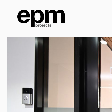
跳
到
内
容