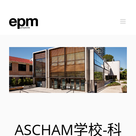
跳
到
内
容
ASCHAM学校-科