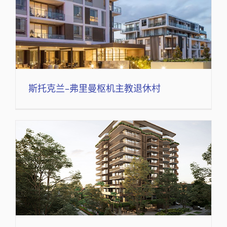
斯托克兰–弗里曼枢机主教退休村