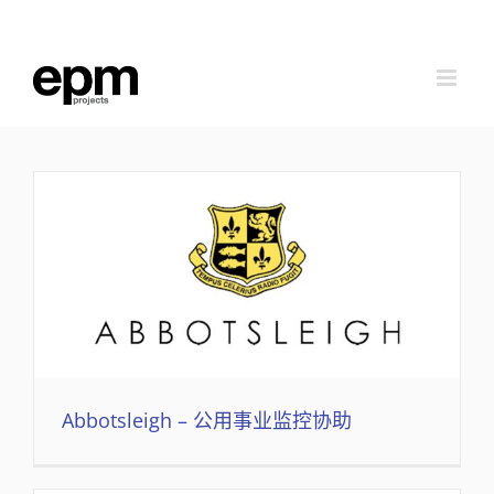
跳
到
内
容
Abbotsleigh – 公用事业监控协助