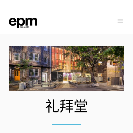
跳
到
内
容
礼拜堂