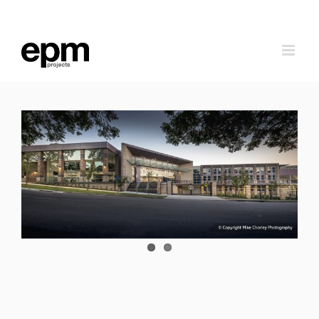
跳
到
内
容