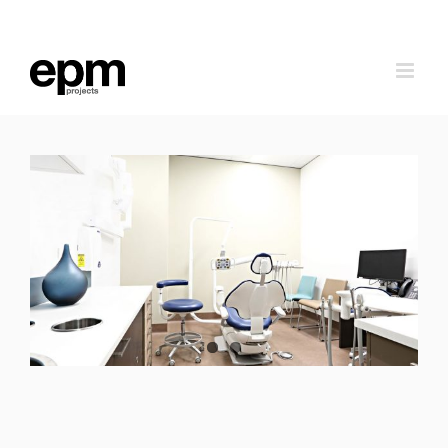
跳
到
内
容